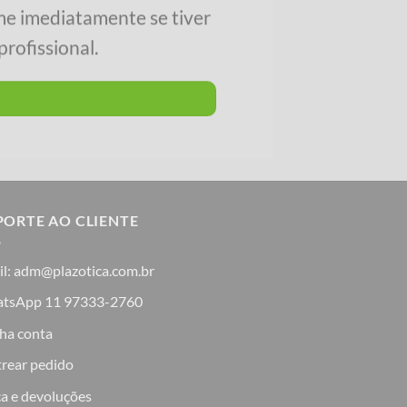
me imediatamente se tiver
rofissional.
PORTE AO CLIENTE
il: adm@plazotica.com.br
tsApp 11 97333-2760
ha conta
trear pedido
a e devoluções