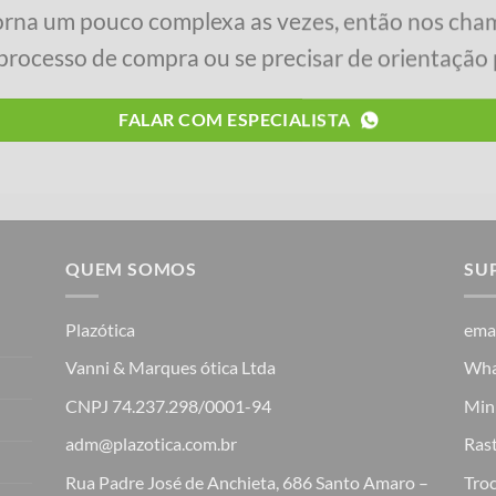
orna um pouco complexa as vezes, então nos cha
processo de compra ou se precisar de orientação p
FALAR COM ESPECIALISTA
QUEM SOMOS
SU
Plazótica
ema
Vanni & Marques ótica Ltda
Wha
CNPJ 74.237.298/0001-94
Min
adm@plazotica.com.br
Ras
Rua Padre José de Anchieta, 686 Santo Amaro –
Troc