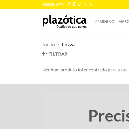
Skip
DESDE 1977
to
content
FEMININO
MASC
Início
/
Lozza
FILTRAR
Nenhum produto foi encontrado para a sua 
Preci