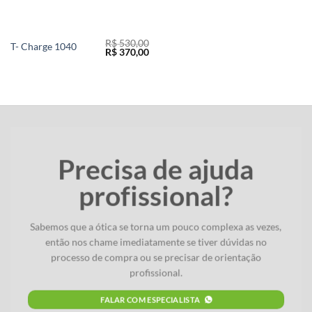
R$
530,00
T- Charge 1040
O
O
R$
370,00
preço
preço
original
atual
era:
é:
R$ 530,00.
R$ 370,00.
Precisa de ajuda
profissional?
Sabemos que a ótica se torna um pouco complexa as vezes,
então nos chame imediatamente se tiver dúvidas no
processo de compra ou se precisar de orientação
profissional.
FALAR COM ESPECIALISTA