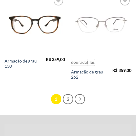
Add to
Add to
wishlist
wishlist
R$
359,00
Armação de grau
dourado
lilás
130
R$
359,00
Armação de grau
262
1
2