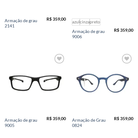
R$
359,00
Armação de grau
azul
cinza
preto
2141
R$
359,00
Armação de grau
9006
Add to
Add to
wishlist
wishlist
R$
359,00
R$
359,00
Armação de grau
Armação de Grau
9005
0824