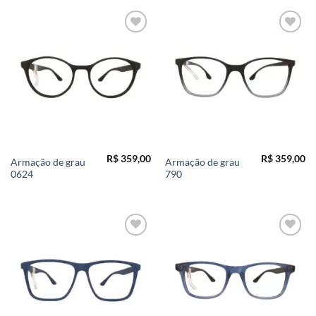
Add to
Add to
wishlist
wishlist
R$
359,00
R$
359,00
Armação de grau
Armação de grau
0624
790
Add to
Add to
wishlist
wishlist