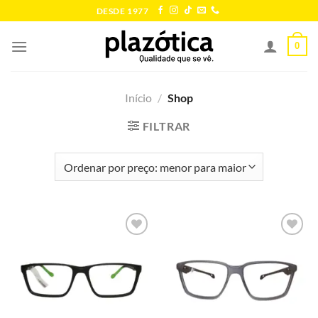
Skip
DESDE 1977
to
content
0
Início
/
Shop
FILTRAR
Add to
Add to
wishlist
wishlist