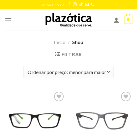
Skip
DESDE 1977
to
content
0
Início
/
Shop
FILTRAR
Add to
Add to
wishlist
wishlist