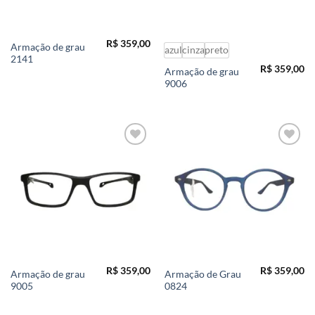
R$
359,00
Armação de grau
azul
cinza
preto
2141
R$
359,00
Armação de grau
9006
Add to
Add to
wishlist
wishlist
R$
359,00
R$
359,00
Armação de grau
Armação de Grau
9005
0824