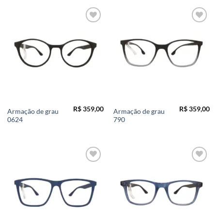
Add to
Add to
wishlist
wishlist
R$
359,00
R$
359,00
Armação de grau
Armação de grau
0624
790
Add to
Add to
wishlist
wishlist