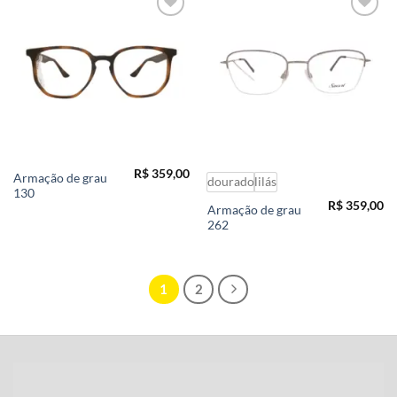
Add to
Add to
wishlist
wishlist
R$
359,00
Armação de grau
dourado
lilás
130
R$
359,00
Armação de grau
262
1
2