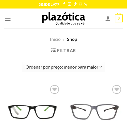
Skip
DESDE 1977
to
content
0
Início
/
Shop
FILTRAR
Add to
Add to
wishlist
wishlist