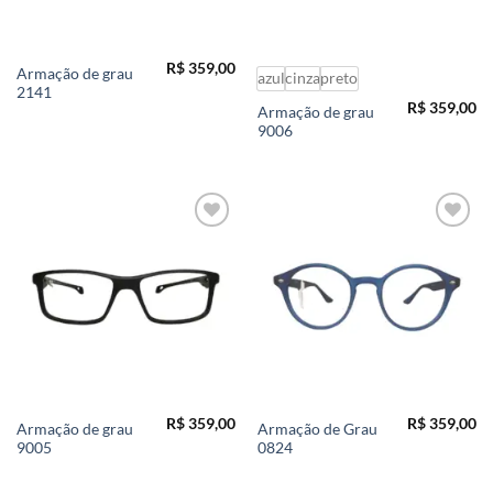
R$
359,00
Armação de grau
azul
cinza
preto
2141
R$
359,00
Armação de grau
9006
Add to
Add to
wishlist
wishlist
R$
359,00
R$
359,00
Armação de grau
Armação de Grau
9005
0824