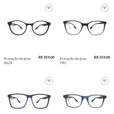
Add to
Add to
wishlist
wishlist
R$
359,00
R$
359,00
Armação de grau
Armação de grau
0624
790
Add to
Add to
wishlist
wishlist