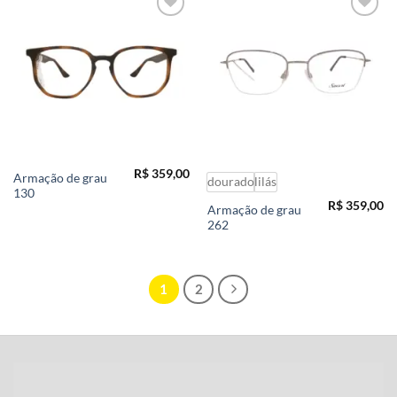
Add to
Add to
wishlist
wishlist
R$
359,00
Armação de grau
dourado
lilás
130
R$
359,00
Armação de grau
262
1
2