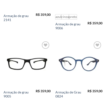
R$
359,00
Armação de grau
azul
cinza
preto
2141
R$
359,00
Armação de grau
9006
Add to
Add to
wishlist
wishlist
R$
359,00
R$
359,00
Armação de grau
Armação de Grau
9005
0824