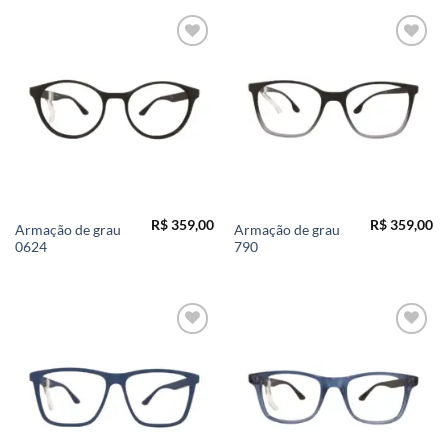
Add to
Add to
wishlist
wishlist
R$
359,00
R$
359,00
Armação de grau
Armação de grau
0624
790
Add to
Add to
wishlist
wishlist