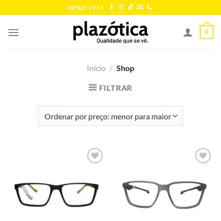
Skip
DESDE 1977
to
content
0
Início
/
Shop
FILTRAR
Add to
Add to
wishlist
wishlist