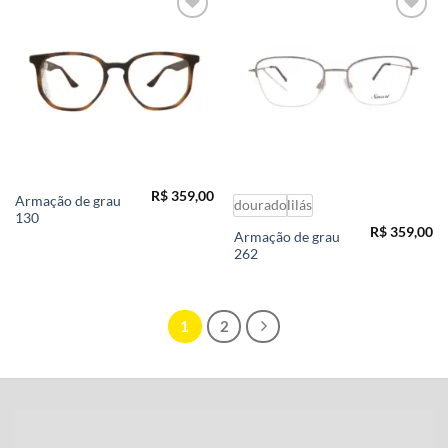
Add to
Add to
wishlist
wishlist
R$
359,00
Armação de grau
dourado
lilás
130
R$
359,00
Armação de grau
262
1
2