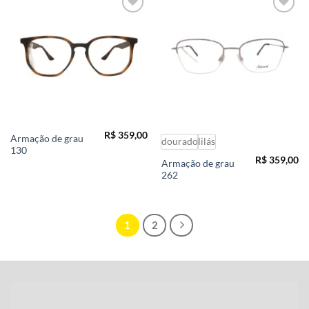
Add to
Add to
wishlist
wishlist
R$
359,00
Armação de grau
dourado
lilás
130
R$
359,00
Armação de grau
262
1
2