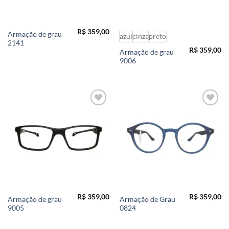
R$
359,00
Armação de grau
azul
cinza
preto
2141
R$
359,00
Armação de grau
9006
Add to
Add to
wishlist
wishlist
R$
359,00
R$
359,00
Armação de grau
Armação de Grau
9005
0824