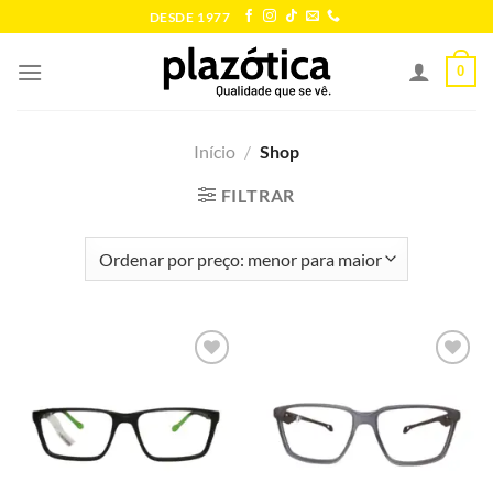
Skip
DESDE 1977
to
content
0
Início
/
Shop
FILTRAR
Add to
Add to
wishlist
wishlist