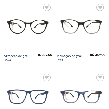
Add to
Add to
wishlist
wishlist
R$
359,00
R$
359,00
Armação de grau
Armação de grau
0624
790
Add to
Add to
wishlist
wishlist