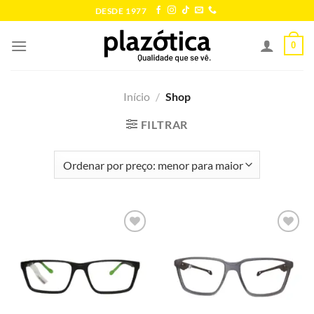
Skip
DESDE 1977
to
content
0
Início
/
Shop
FILTRAR
Add to
Add to
wishlist
wishlist