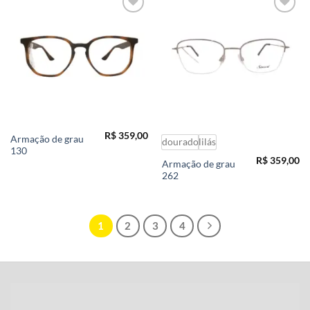
Add to
Add to
wishlist
wishlist
R$
359,00
Armação de grau
dourado
lilás
130
R$
359,00
Armação de grau
262
1
2
3
4