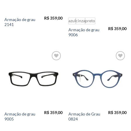
R$
359,00
Armação de grau
azul
cinza
preto
2141
R$
359,00
Armação de grau
9006
Add to
Add to
wishlist
wishlist
R$
359,00
R$
359,00
Armação de grau
Armação de Grau
9005
0824