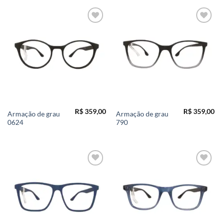
Add to
Add to
wishlist
wishlist
R$
359,00
R$
359,00
Armação de grau
Armação de grau
0624
790
Add to
Add to
wishlist
wishlist