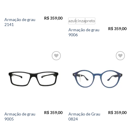
R$
359,00
Armação de grau
azul
cinza
preto
2141
R$
359,00
Armação de grau
9006
Add to
Add to
wishlist
wishlist
R$
359,00
R$
359,00
Armação de grau
Armação de Grau
9005
0824