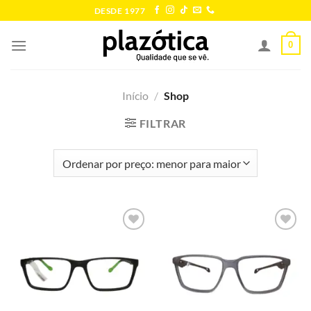
Skip
DESDE 1977
to
content
0
Início
/
Shop
FILTRAR
Add to
Add to
wishlist
wishlist