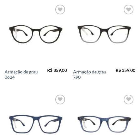
Add to
Add to
wishlist
wishlist
R$
359,00
R$
359,00
Armação de grau
Armação de grau
0624
790
Add to
Add to
wishlist
wishlist