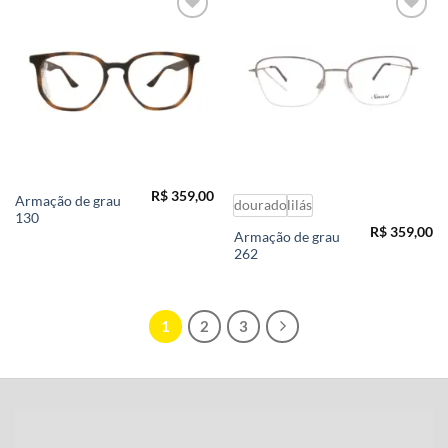
Add to
Add to
wishlist
wishlist
R$
359,00
Armação de grau
dourado
lilás
130
R$
359,00
Armação de grau
262
1
2
3