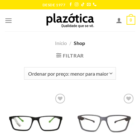
Skip
DESDE 1977
to
content
0
Início
/
Shop
FILTRAR
Add to
Add to
wishlist
wishlist