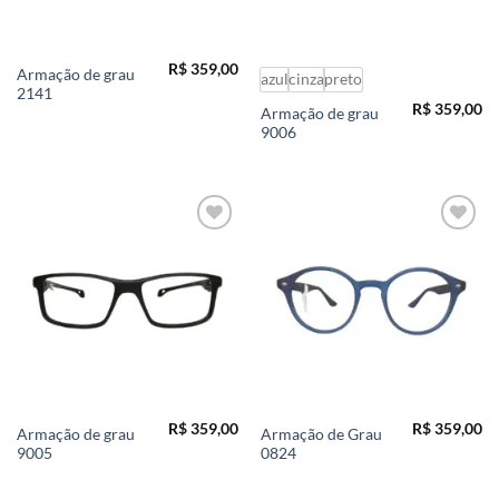
R$
359,00
Armação de grau
azul
cinza
preto
2141
R$
359,00
Armação de grau
9006
Add to
Add to
wishlist
wishlist
R$
359,00
R$
359,00
Armação de grau
Armação de Grau
9005
0824