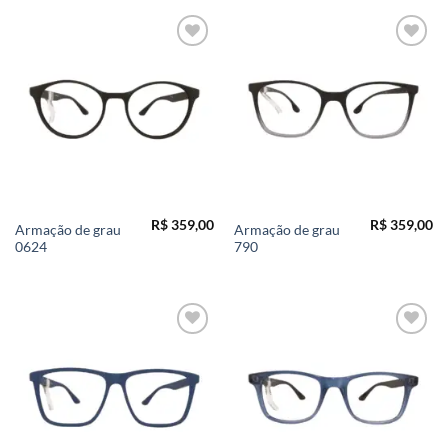
Add to
Add to
wishlist
wishlist
R$
359,00
R$
359,00
Armação de grau
Armação de grau
0624
790
Add to
Add to
wishlist
wishlist