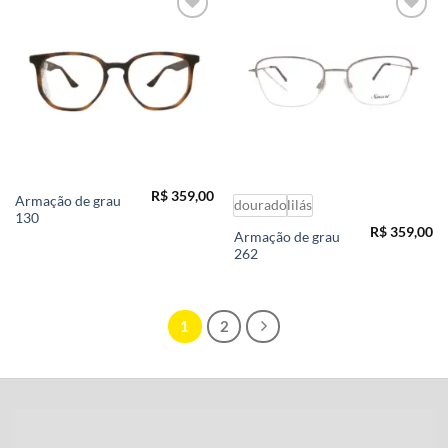
Add to
Add to
wishlist
wishlist
R$
359,00
Armação de grau
dourado
lilás
130
R$
359,00
Armação de grau
262
1
2