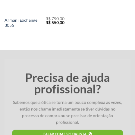
R$
790,00
Armani Exchange
O
O
R$
550,00
3055
preço
preço
original
atual
era:
é:
R$ 790,00.
R$ 550,00.
Precisa de ajuda
profissional?
Sabemos que a ótica se torna um pouco complexa as vezes,
então nos chame imediatamente se tiver dúvidas no
processo de compra ou se precisar de orientação
profissional.
FALAR COM ESPECIALISTA