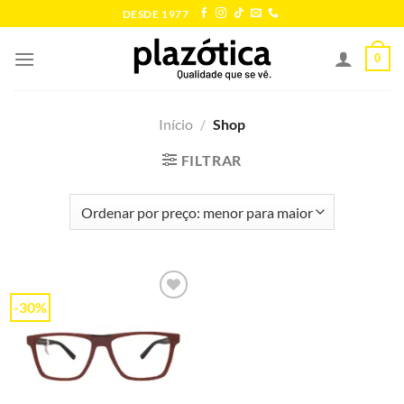
Skip
DESDE 1977
to
content
0
Início
/
Shop
FILTRAR
-30%
Add to
wishlist