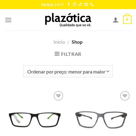
Skip
DESDE 1977
to
content
0
Início
/
Shop
FILTRAR
Add to
Add to
wishlist
wishlist