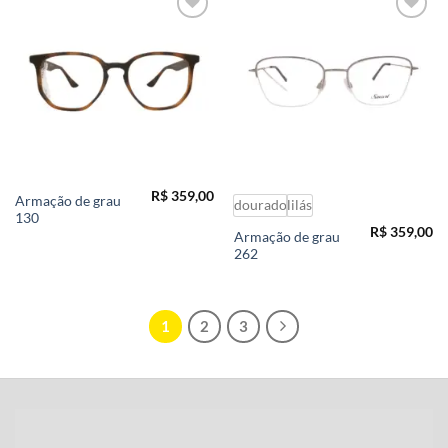
Add to
Add to
wishlist
wishlist
R$
359,00
Armação de grau
dourado
lilás
130
R$
359,00
Armação de grau
262
1
2
3