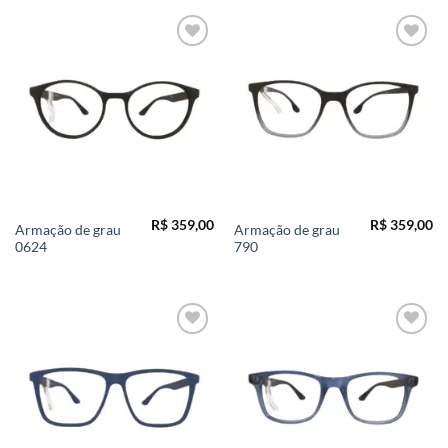
Add to
Add to
wishlist
wishlist
R$
359,00
R$
359,00
Armação de grau
Armação de grau
0624
790
Add to
Add to
wishlist
wishlist