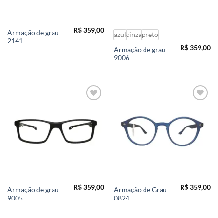
R$
359,00
Armação de grau
azul
cinza
preto
2141
R$
359,00
Armação de grau
9006
Add to
Add to
wishlist
wishlist
R$
359,00
R$
359,00
Armação de grau
Armação de Grau
9005
0824