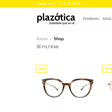
Skip
DESDE 1977
to
content
FEMININO
MASC
Início
/
Shop
FILTRAR
-20%
-20
Add to
wishlist