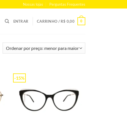
Nossas lojas
Perguntas Frequentes
0
ENTRAR
CARRINHO /
R$
0,00
-15%
 to
Add to
list
wishlist