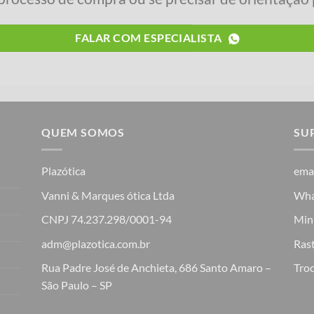
FALAR COM ESPECIALISTA
QUEM SOMOS
SU
Plazótica
ema
Vanni & Marques ótica Ltda
Wha
CNPJ 74.237.298/0001-94
Min
adm@plazotica.com.br
Ras
Rua Padre José de Anchieta, 686 Santo Amaro –
Troc
São Paulo – SP