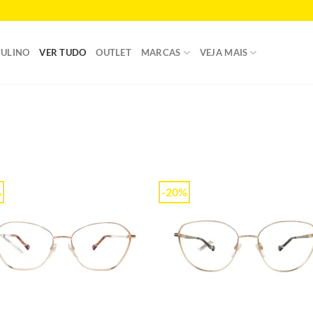
ULINO
VER TUDO
OUTLET
MARCAS
VEJA MAIS
%
-20%
Add to
Add
wishlist
wish