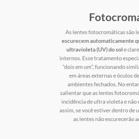
Fotocromá
As lentes fotocromáticas são l
escurecem automaticamente qu
ultravioleta (UV) do sol
e clar
internos. Esse tratamento especi
"dois em um", funcionando simil
em áreas externas e óculos d
ambientes fechados. No entan
salientar que as lentes fotocro
incidência de ultra violeta e não
assim, se você estiver dentro de 
as lentes não escurecerão