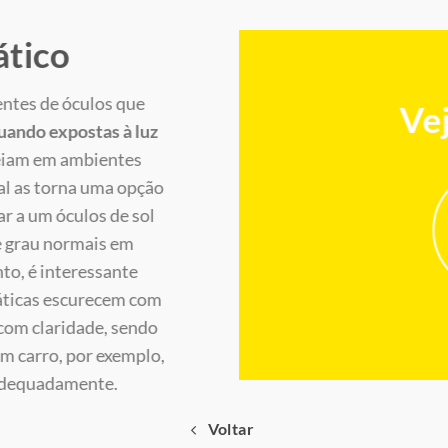
tico
entes de óculos que
Vej
ando expostas à luz
eiam em ambientes
al as torna uma opção
ar a um óculos de sol
e grau normais em
to, é interessante
máticas escurecem com
 com claridade, sendo
um carro, por exemplo,
 adequadamente.
Voltar