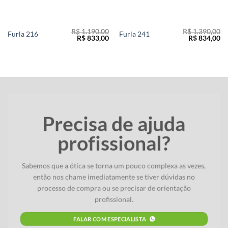
R$
1.190,00
R$
1.390,00
Furla 216
Furla 241
O
O
O
O
R$
833,00
R$
834,00
preço
preço
preço
pr
original
atual
original
at
era:
é:
era:
é:
R$ 1.190,00.
R$ 833,00.
R$ 1.390,00.
R$
Precisa de ajuda
profissional?
Sabemos que a ótica se torna um pouco complexa as vezes,
então nos chame imediatamente se tiver dúvidas no
processo de compra ou se precisar de orientação
profissional.
FALAR COM ESPECIALISTA