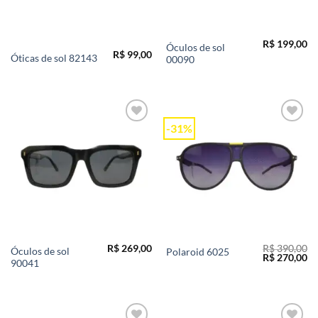
R$
199,00
Óculos de sol
R$
99,00
Óticas de sol 82143
00090
-31%
Add to
Add to
wishlist
wishlist
R$
269,00
R$
390,00
Óculos de sol
Polaroid 6025
O
O
R$
270,00
90041
preço
pr
original
at
era:
é:
R$ 390,00.
R$