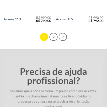
R$
990,00
R$
990,00
Aramis 113
Aramis 139
O
O
O
O
R$
790,00
R$
792,00
preço
preço
preço
pr
original
atual
original
at
era:
é:
era:
é:
R$ 990,00.
R$ 790,00.
R$ 990,00.
R$
1
2
Precisa de ajuda
profissional?
Sabemos que a ótica se torna um pouco complexa as vezes,
então nos chame imediatamente se tiver dúvidas no
processo de compra ou se precisar de orientação
profissional.