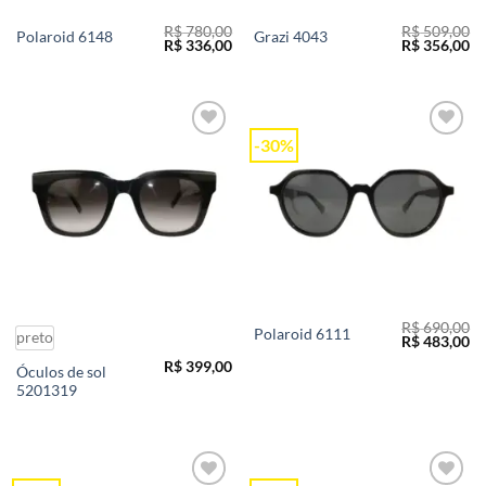
R$
780,00
R$
509,00
Polaroid 6148
Grazi 4043
O
O
O
O
R$
336,00
R$
356,00
preço
preço
preço
pr
original
atual
original
at
era:
é:
era:
é:
R$ 780,00.
R$ 336,00.
R$ 509,00.
R$
-30%
Add to
Add to
wishlist
wishlist
R$
690,00
Polaroid 6111
preto
O
O
R$
483,00
preço
pr
R$
399,00
original
at
Óculos de sol
era:
é:
5201319
R$ 690,00.
R$