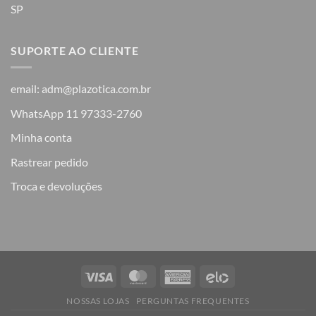
SP
SUPORTE AO CLIENTE
email: adm@plazotica.com.br
WhatsApp 11 97333-2760
Minha conta
Rastrear pedido
Troca e devoluções
NOSSAS LOJAS
PERGUNTAS FREQUENTES