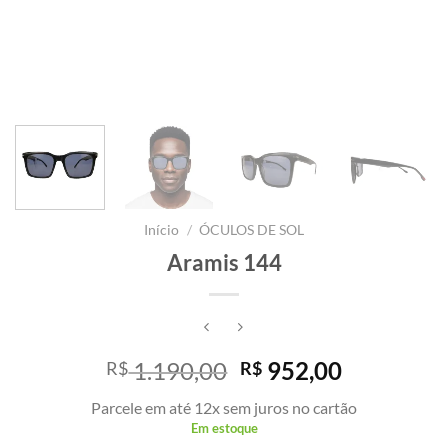
Início
/
ÓCULOS DE SOL
Aramis 144
O
O
1.190,00
952,00
R$
R$
preço
preço
Parcele em até 12x sem juros no cartão
original
atual
Em estoque
era:
é: