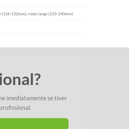
io (126-132mm), rosto largo (133-140mm)
ional?
me imediatamente se tiver
rofissional.