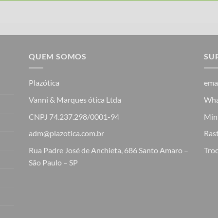
QUEM SOMOS
SU
Plazótica
ema
Vanni & Marques ótica Ltda
Wha
CNPJ 74.237.298/0001-94
Min
adm@plazotica.com.br
Ras
Rua Padre José de Anchieta, 686 Santo Amaro –
Troc
São Paulo – SP