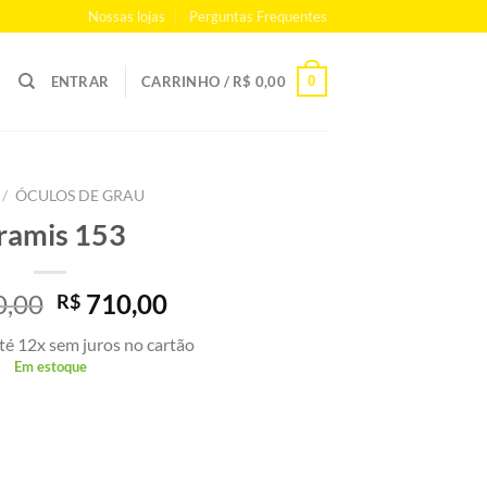
Nossas lojas
Perguntas Frequentes
0
ENTRAR
CARRINHO /
R$
0,00
/
ÓCULOS DE GRAU
ramis 153
O
O
,00
710,00
R$
preço
preço
té 12x sem juros no cartão
original
atual
Em estoque
era:
é:
R$ 890,00.
R$ 710,00.