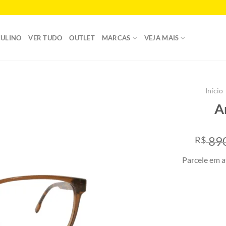
ULINO
VER TUDO
OUTLET
MARCAS
VEJA MAIS
Início
A
Add to
wishlist
890
R$
Parcele em a