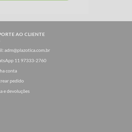
PORTE AO CLIENTE
il: adm@plazotica.com.br
tsApp 11 97333-2760
ha conta
trear pedido
a e devoluções