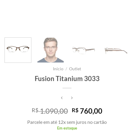
Início
/
Outlet
Fusion Titanium 3033
O
O
1.090,00
760,00
R$
R$
preço
preço
Parcele em até 12x sem juros no cartão
original
atual
Em estoque
era:
é: