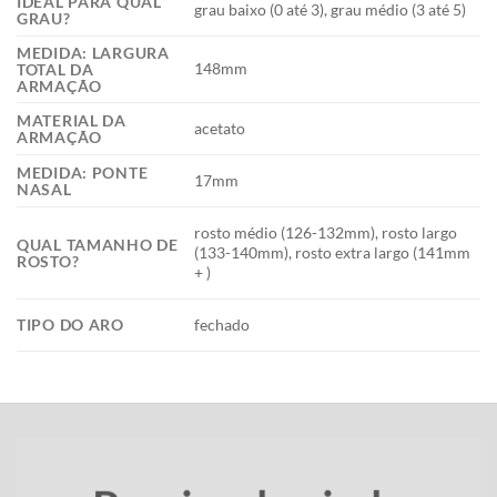
IDEAL PARA QUAL
grau baixo (0 até 3), grau médio (3 até 5)
GRAU?
MEDIDA: LARGURA
148mm
TOTAL DA
ARMAÇÃO
MATERIAL DA
acetato
ARMAÇÃO
MEDIDA: PONTE
17mm
NASAL
rosto médio (126-132mm), rosto largo
QUAL TAMANHO DE
(133-140mm), rosto extra largo (141mm
ROSTO?
+ )
TIPO DO ARO
fechado