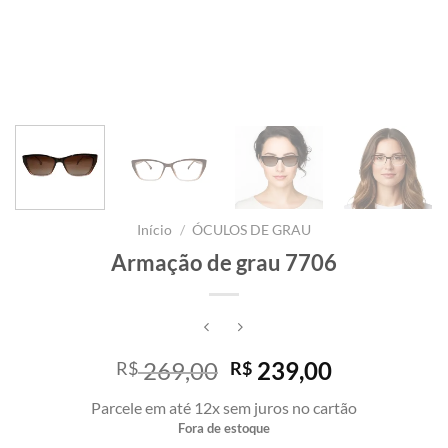
Início
/
ÓCULOS DE GRAU
Armação de grau 7706
O
O
269,00
239,00
R$
R$
preço
preço
Parcele em até 12x sem juros no cartão
original
atual
Fora de estoque
era:
é: