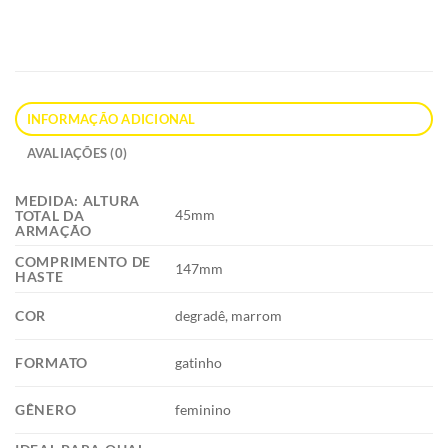
R$ 269,00.
R$ 239,00.
INFORMAÇÃO ADICIONAL
AVALIAÇÕES (0)
MEDIDA: ALTURA
45mm
TOTAL DA
ARMAÇÃO
COMPRIMENTO DE
147mm
HASTE
COR
degradê, marrom
FORMATO
gatinho
GÊNERO
feminino