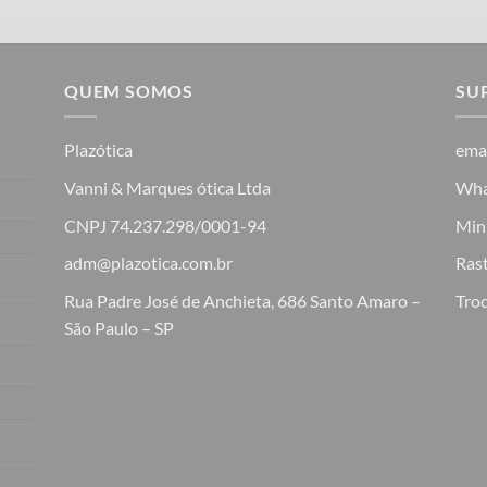
QUEM SOMOS
SU
Plazótica
ema
Vanni & Marques ótica Ltda
Wha
CNPJ 74.237.298/0001-94
Min
adm@plazotica.com.br
Ras
Rua Padre José de Anchieta, 686 Santo Amaro –
Troc
São Paulo – SP