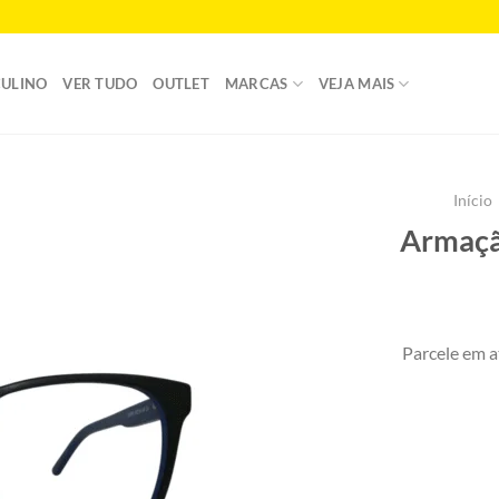
ULINO
VER TUDO
OUTLET
MARCAS
VEJA MAIS
Início
Armaçã
Add to
wishlist
Parcele em a