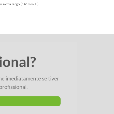
o extra largo (141mm + )
ional?
me imediatamente se tiver
rofissional.