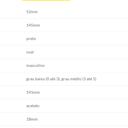
52mm
145mm
preto
oval
masculino
grau baixo (0 até 3), grau médio (3 até 5)
141mm
acetato
18mm