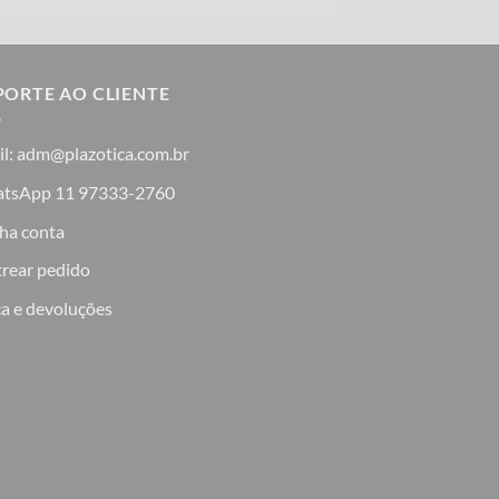
PORTE AO CLIENTE
il: adm@plazotica.com.br
tsApp 11 97333-2760
ha conta
trear pedido
a e devoluções