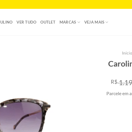
ULINO
VER TUDO
OUTLET
MARCAS
VEJA MAIS
Iníci
Caroli
Add to
wishlist
1.19
R$
Parcele em a