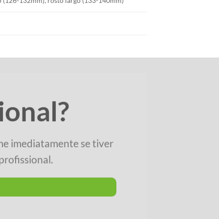
io (126-132mm), rosto largo (133-140mm)
ional?
me imediatamente se tiver
rofissional.