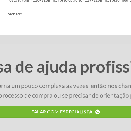
rosto juvenil (110-118mm), rosto estreito (119-125mm), rosto méd
fechado
sa de ajuda profiss
orna um pouco complexa as vezes, então nos cha
processo de compra ou se precisar de orientação p
FALAR COM ESPECIALISTA