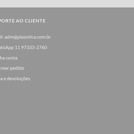
PORTE AO CLIENTE
il: adm@plazotica.com.br
tsApp 11 97333-2760
ha conta
trear pedido
a e devoluções