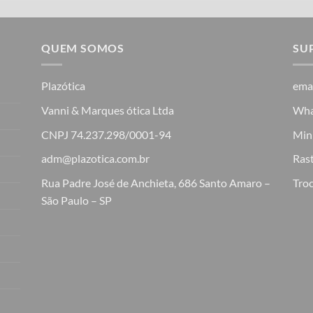
QUEM SOMOS
SU
Plazótica
ema
Vanni & Marques ótica Ltda
Wha
CNPJ 74.237.298/0001-94
Min
adm@plazotica.com.br
Ras
Rua Padre José de Anchieta, 686 Santo Amaro –
Troc
São Paulo – SP