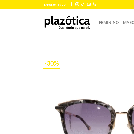
Skip
DESDE 1977
to
content
FEMININO
MASC
-30%