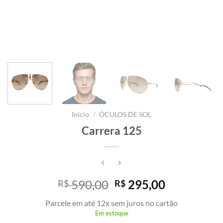
Início
/
ÓCULOS DE SOL
Carrera 125
O
O
590,00
295,00
R$
R$
preço
preço
Parcele em até 12x sem juros no cartão
original
atual
Em estoque
era:
é: