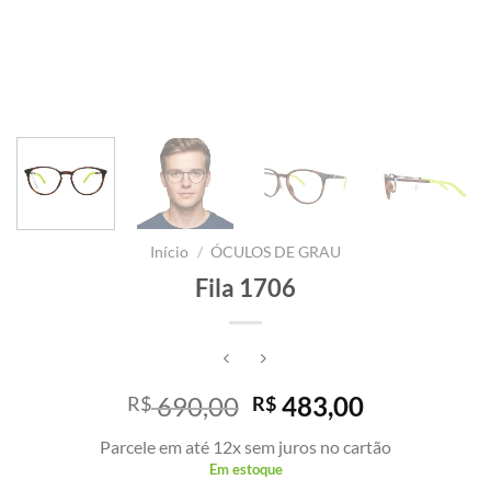
Início
/
ÓCULOS DE GRAU
Fila 1706
O
O
690,00
483,00
R$
R$
preço
preço
Parcele em até 12x sem juros no cartão
original
atual
Em estoque
era:
é: