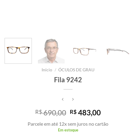
Início
/
ÓCULOS DE GRAU
Fila 9242
O
O
690,00
483,00
R$
R$
preço
preço
Parcele em até 12x sem juros no cartão
original
atual
Em estoque
era:
é: