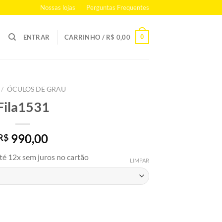
Nossas lojas
Perguntas Frequentes
0
ENTRAR
CARRINHO /
R$
0,00
/
ÓCULOS DE GRAU
Fila1531
990,00
R$
té 12x sem juros no cartão
LIMPAR