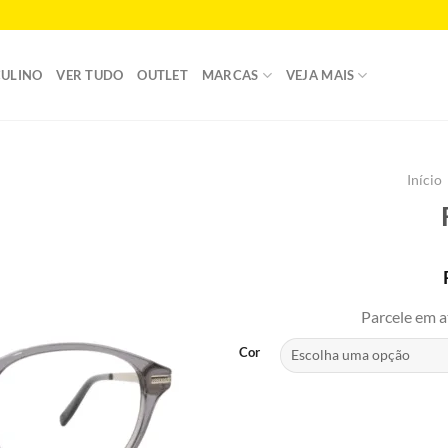
ULINO
VER TUDO
OUTLET
MARCAS
VEJA MAIS
Início
Add to
wishlist
Parcele em a
Cor