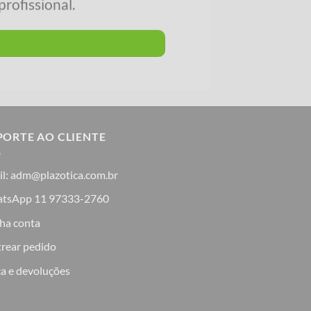
rofissional.
PORTE AO CLIENTE
il: adm@plazotica.com.br
tsApp 11 97333-2760
ha conta
trear pedido
a e devoluções