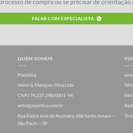
processo de compra ou se precisar de orientação p
FALAR COM ESPECIALISTA
QUEM SOMOS
SU
Plazótica
ema
Vanni & Marques ótica Ltda
Wha
CNPJ 74.237.298/0001-94
Min
adm@plazotica.com.br
Ras
Rua Padre José de Anchieta, 686 Santo Amaro –
Troc
São Paulo – SP