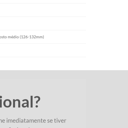
 rosto médio (126-132mm)
ional?
me imediatamente se tiver