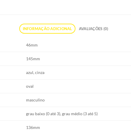
INFORMAÇÃO ADICIONAL
AVALIAÇÕES (0)
46mm
145mm
azul, cinza
oval
masculino
grau baixo (0 até 3), grau médio (3 até 5)
136mm