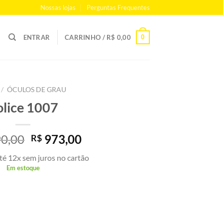
Nossas lojas
Perguntas Frequentes
0
ENTRAR
CARRINHO /
R$
0,00
/
ÓCULOS DE GRAU
olice 1007
O
O
0,00
973,00
R$
preço
preço
té 12x sem juros no cartão
original
atual
Em estoque
era:
é:
R$ 1.390,00.
R$ 973,00.