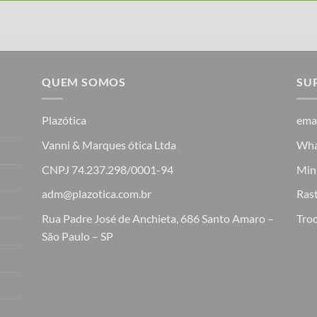
QUEM SOMOS
SU
Plazótica
ema
Vanni & Marques ótica Ltda
Wha
CNPJ 74.237.298/0001-94
Min
adm@plazotica.com.br
Ras
Rua Padre José de Anchieta, 686 Santo Amaro –
Troc
São Paulo – SP