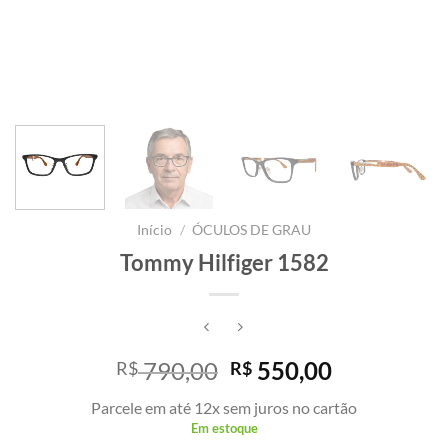
Início
/
ÓCULOS DE GRAU
Tommy Hilfiger 1582
O
O
790,00
550,00
R$
R$
preço
preço
Parcele em até 12x sem juros no cartão
original
atual
Em estoque
era:
é: