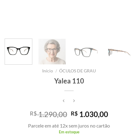
Início
/
ÓCULOS DE GRAU
Yalea 110
O
O
1.290,00
1.030,00
R$
R$
preço
preço
Parcele em até 12x sem juros no cartão
original
atual
Em estoque
era:
é: