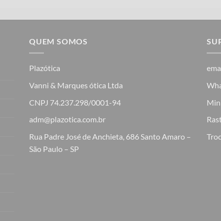
QUEM SOMOS
SU
Plazótica
ema
Vanni & Marques ótica Ltda
Wha
CNPJ 74.237.298/0001-94
Min
adm@plazotica.com.br
Ras
Rua Padre José de Anchieta, 686 Santo Amaro –
Troc
São Paulo – SP