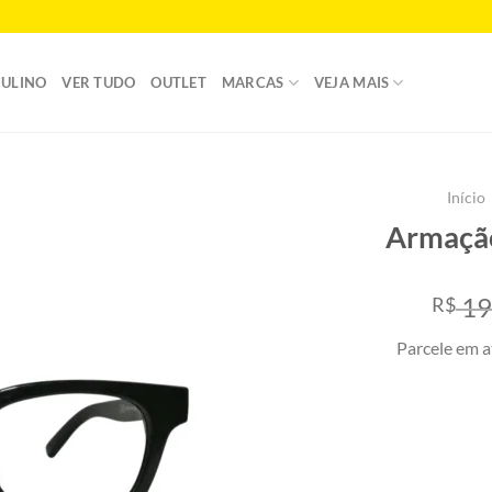
ULINO
VER TUDO
OUTLET
MARCAS
VEJA MAIS
Início
Armação
Add to
wishlist
19
R$
Parcele em a