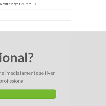
o extra largo (141mm + )
ional?
me imediatamente se tiver
rofissional.