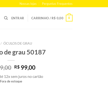
Nossas lojas
Perguntas Frequentes
0
ENTRAR
CARRINHO /
R$
0,00
/
ÓCULOS DE GRAU
 de grau 50187
O
O
9,00
99,00
R$
preço
preço
té 12x sem juros no cartão
original
atual
Fora de estoque
era:
é:
R$ 199,00.
R$ 99,00.