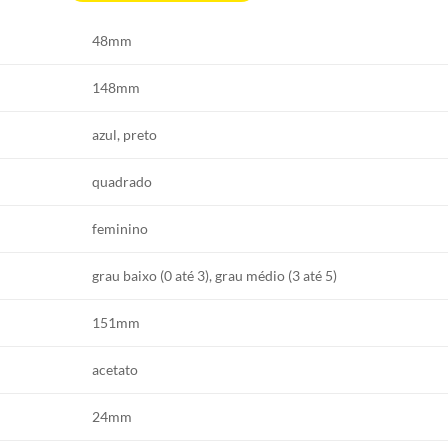
48mm
148mm
azul, preto
quadrado
feminino
grau baixo (0 até 3), grau médio (3 até 5)
151mm
acetato
24mm