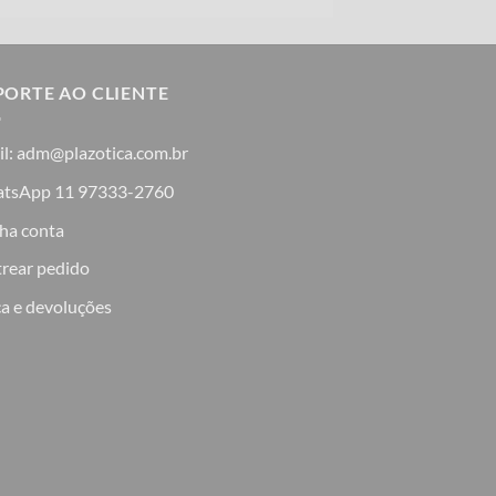
PORTE AO CLIENTE
il: adm@plazotica.com.br
tsApp 11 97333-2760
ha conta
trear pedido
a e devoluções